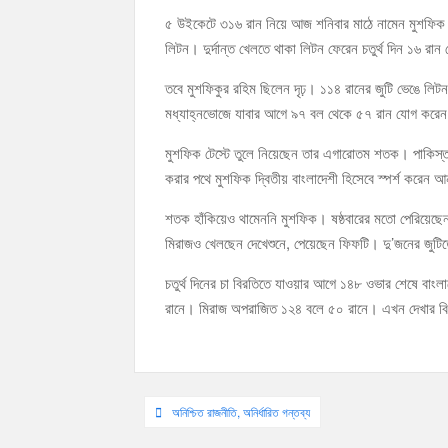
৫ উইকেটে ৩১৬ রান নিয়ে আজ শনিবার মাঠে নামেন মুশফিক
লিটন। দুর্দান্ত খেলতে থাকা লিটন ফেরেন চতুর্থ দিন ১৬
তবে মুশফিকুর রহিম ছিলেন দৃঢ়। ১১৪ রানের জুটি ভেঙে লিট
মধ্যাহ্নভোজে যাবার আগে ৯৭ বল থেকে ৫৭ রান যোগ করে
মুশফিক টেস্টে তুলে নিয়েছেন তার এগারোতম শতক। পাকিস্তান
করার পথে মুশফিক দ্বিতীয় বাংলাদেশী হিসেবে স্পর্শ করেন
শতক হাঁকিয়েও থামেননি মুশফিক। ষষ্ঠবারের মতো পেরিয়েছেন
মিরাজও খেলছেন দেখেশুনে, পেয়েছেন ফিফটি। দু’জনের জুটি
চতুর্থ দিনের চা বিরতিতে যাওয়ার আগে ১৪৮ ওভার শেষে বা
রানে। মিরাজ অপরাজিত ১২৪ বলে ৫০ রানে। এখন দেখার বি
Post
অনিশ্চিত রাজনীতি, অনির্ধারিত গন্তব্য
navigation