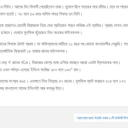
 ও লিটন। আগের দিন ফিফটি পেয়েছিলেন তারা। সুযোগ ছিল শতকের পথে হাঁটার। তবে তা পারেন
 রান যোগ হতেই। ৭৮ বলে ৫৬ করে নাসিম শাহর শিকার হন তিনি।
নকে হারালেও মেহেদী মিরাজকে নিয়ে ফের প্রতিরোধ গড়েন অভিজ্ঞ এই ব্যাটার। প্রথম সেশন শেষ
ন দু’জনে। যেখানে মুশফিক ছুঁয়েছেন তিন অংকের মাইলফলক।
ের বিপক্ষে টেস্টে প্রথম। যা পাকিস্তানের মাটিতে ২১ বছর পর কোনো বাংলাদেশীর সেঞ্চুরি। শ
 আন্তর্জাতিক ক্রিকেটে ১৫ হাজার রানের মাইলফলক।
 দেড় শ’ রানের গণ্ডি। মিরাজের যোগ্য সঙ্গে এগিয়ে যাচ্ছেন আরো একটা দ্বিশতকের পথে।
তে এখন পর্যন্ত এসেছে ইনিংস সর্বোচ্চ ২৮৩ বলে ১৬৩* রান।
ংলাদেশের সংগ্রহ ৪৯৫। এতক্ষণে লিড নিয়েছে ৪৭ রানের। মুশফিক ব্যাট করছেন ৩১৪ বলে ১৭৩
ষয় বাংলাদেশ তাদের ইনিংসটা আর কতদূর টানে।
পড়ালেখায় দ্রুত উন্নতি করার ১০টি কার্যকরী টিপ