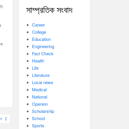
নি
সাম্প্রতিক সংবাদ
Career
ে
College
Education
তক
Engineering
Fact Check
Health
Life
Literature
Local news
Medical
National
Openion
Scholarship
School
স!
Sports