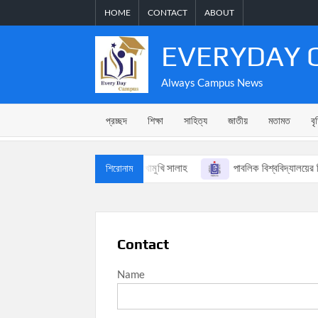
Skip
HOME
CONTACT
ABOUT
to
content
EVERYDAY 
Always Campus News
প্রচ্ছদ
শিক্ষা
সাহিত্য
জাতীয়
মতামত
বৃ
 আসছে সিদ্ধান্ত
মেসির মুখোমুখি সালাহ
পাবলিক বিশ্ববিদ্যালয়ের ভিস
শিরোনাম
Contact
Name