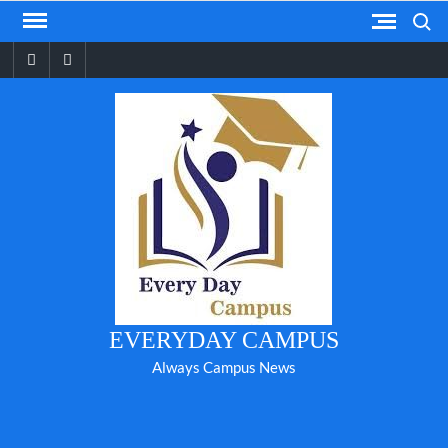
Skip
Search
to
Facebook
YouTube
content
EVERYDAY CAMPUS
Always Campus News