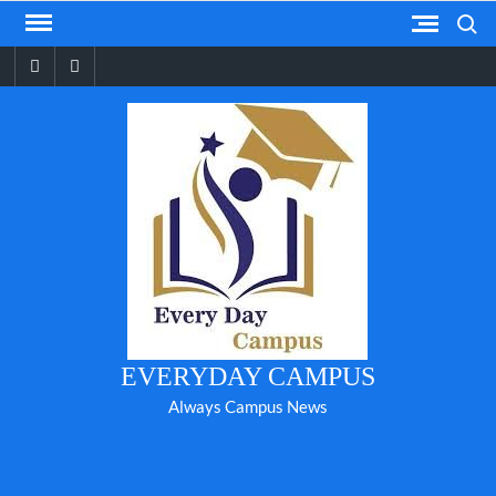
Skip
Search
to
Facebook
YouTube
content
EVERYDAY CAMPUS
Always Campus News