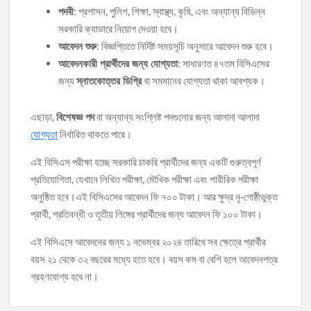
পদবী
: প্রশাসন, পুলিশ, শিক্ষা, স্বাস্থ্য, কৃষি, এবং অন্যান্য বিভিন্ন
সরকারি ক্যাডারে নিয়োগ দেওয়া হবে।
আবেদন শুরু
: বিজ্ঞপ্তিতে নির্দিষ্ট সময়সূচি অনুসারে আবেদন শুরু হবে।
আবেদনকারী প্রার্থীদের জন্য যোগ্যতা
: সাধারণত ৪৭তম বিসিএসের
স্নাতকোত্তর ডিগ্রি
জন্য
বা সমমানের যোগ্যতা থাকা আবশ্যক।
বিশেষজ্ঞ পদ
এছাড়া,
বা অন্যান্য সংশ্লিষ্ট পদগুলোর জন্য আলাদা আলাদা
যোগ্যতা
নির্ধারিত থাকতে পারে।
এই বিসিএস পরীক্ষা হচ্ছে সরকারি চাকরি প্রার্থীদের জন্য একটি গুরুত্বপূর্ণ
প্রতিযোগিতা, যেখানে লিখিত পরীক্ষা, মৌখিক পরীক্ষা এবং শারীরিক পরীক্ষা
অনুষ্ঠিত হবে।এই বিসিএসের আবেদন ফি ৭০০ টাকা। আর ক্ষুদ্র নৃ-গোষ্ঠীভুক্ত
প্রার্থী, প্রতিবন্ধী ও তৃতীয় লিঙ্গের প্রার্থীদের জন্য আবেদন ফি ১০০ টাকা।
এই বিসিএসে আবেদনের জন্য ১ নভেম্বর ২০২৪ তারিখে সব ক্ষেত্রে প্রার্থীর
বয়স ২১ থেকে ৩২ বছরের মধ্যে হতে হবে। বয়স কম বা বেশি হলে আবেদনপত্র
গ্রহণযোগ্য হবে না।