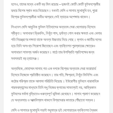
হলেও, তাদের মধ্যে একটি বড় মিল রয়েছে—দুজনই কোটি কোটি ফুটবলপ্রেমীর
হৃদয়ে বিশেষ স্থান করে নিয়েছেন। যখনই মেসি ও সালাহ মুখোমুখি হন, পুরো
বিশ্বের ফুটবলপ্রেমীরা অধীর আগ্রহে সেই ম্যাচের অপেক্ষায় থাকেন।
লিওনেল মেসি আধুনিক ফুটবল ইতিহাসের অন্যতম সেরা খেলোয়াড় হিসেবে
স্বীকৃত। অসাধারণ ড্রিবলিং, নিখুঁত পাস, দুর্দান্ত গোল করার ক্ষমতা এবং খেলার
গতি নিয়ন্ত্রণের দক্ষতা তাকে অনন্য উচ্চতায় নিয়ে গেছে। ক্লাব ও জাতীয় দলের
হয়ে তিনি অসংখ্য শিরোপা জিতেছেন এবং ব্যক্তিগত পুরস্কারের ক্ষেত্রেও
অসাধারণ সাফল্য অর্জন করেছেন। মাঠে তার উপস্থিতি প্রতিপক্ষের জন্য
সবসময়ই বড় চ্যালেঞ্জ।
অন্যদিকে, মোহাম্মদ সালাহ গত এক দশকে বিশ্বের অন্যতম সেরা ফরোয়ার্ড
হিসেবে নিজেকে প্রতিষ্ঠিত করেছেন। তার গতি, ক্ষিপ্রতা, নিখুঁত ফিনিশিং এবং
কঠোর পরিশ্রম তাকে আলাদা পরিচিতি দিয়েছে। ইউরোপীয় ফুটবলে ধারাবাহিক
পারফরম্যান্সের মাধ্যমে তিনি শুধু নিজের ক্লাবের সাফল্যেই নয়, আফ্রিকান
ফুটবলের মর্যাদা বৃদ্ধিতেও গুরুত্বপূর্ণ ভূমিকা রেখেছেন। সালাহ প্রমাণ করেছেন
যে অধ্যবসায় ও আত্মবিশ্বাস থাকলে বিশ্বসেরার কাতারে পৌঁছানো সম্ভব।
মেসি ও সালাহর মুখোমুখি লড়াই শুধুমাত্র দুই খেলোয়াড়ের ব্যক্তিগত দ্বৈরথ