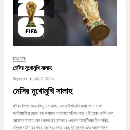
এইচএসসি-২০২৬ পরীক্ষার্থীদের জন্য শুভকামনা
SPORTS
মেসির মুখোমুখি সালাহ
Reporter
July 7, 2026
মেসির মুখোমুখি সালাহ
ফুটবল বিশ্বে এমন কিছু নাম আছে, যাদের উপস্থিতি ম্যাচকে সাধারণ
প্রতিযোগিতা থেকে এক অসাধারণ মহারণে পরিণত করে। লিওনেল মেসি এবং
মোহাম্মদ সালাহ সেই ধরনের দুই তারকা। একজন আর্জেন্টিনার কিংবদন্তি,
অন্যজন মিশরের গর্ব। দুজনের খেলার ধরন, ব্যক্তিত্ব এবং অর্জন ভিন্ন