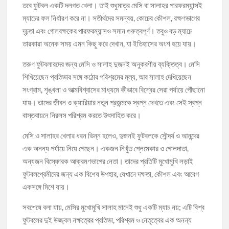
তবে ফুটবল একটি দলগত খেলা। তাই শুধুমাত্র মেসি বা সালাহর পারফরম্যান্সই
ম্যাচের ফল নির্ধারণ করে না। সতীর্থদের সমন্বয়, কোচের কৌশল, রক্ষণভাগের
দৃঢ়তা এবং গোলরক্ষকের পারফরম্যান্সও সমান গুরুত্বপূর্ণ। তবুও বড় ম্যাচে
তারকারা অনেক সময় এমন কিছু করে দেখান, যা ইতিহাসের অংশ হয়ে যায়।
তরুণ ফুটবলারদের জন্য মেসি ও সালাহ দুজনই অনুকরণীয় ব্যক্তিত্ব। মেসি
শিখিয়েছেন প্রতিভার সঙ্গে কঠোর পরিশ্রমের মূল্য, আর সালাহ দেখিয়েছেন
সংগ্রাম, শৃঙ্খলা ও আত্মবিশ্বাসের মাধ্যমে কীভাবে বিশ্বের সেরা পর্যায়ে পৌঁছানো
যায়। তাদের জীবন ও ক্যারিয়ার নতুন প্রজন্মকে স্বপ্ন দেখতে এবং সেই স্বপ্ন
বাস্তবায়নে নিরলস পরিশ্রম করতে উৎসাহিত করে।
মেসি ও সালাহর খেলার ধরন ভিন্ন হলেও, দুজনই ফুটবলকে সৌন্দর্য ও আনন্দের
এক অনন্য পর্যায়ে নিয়ে গেছেন। একজন নিখুঁত প্লেমেকার ও গোলদাতা,
অন্যজন বিস্ফোরক আক্রমণভাগের নেতা। তাদের প্রতিটি মুখোমুখি লড়াই
ফুটবলপ্রেমীদের জন্য এক বিশেষ উপহার, যেখানে দক্ষতা, কৌশল এবং আবেগ
একসঙ্গে মিশে যায়।
সবশেষে বলা যায়, মেসির মুখোমুখি সালাহ মানেই শুধু একটি ম্যাচ নয়; এটি বিশ্ব
ফুটবলের দুই উজ্জ্বল নক্ষত্রের প্রতিভা, পরিশ্রম ও নেতৃত্বের এক অনন্য