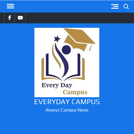
Skip
Search
to
Facebook
YouTube
content
EVERYDAY CAMPUS
Always Campus News