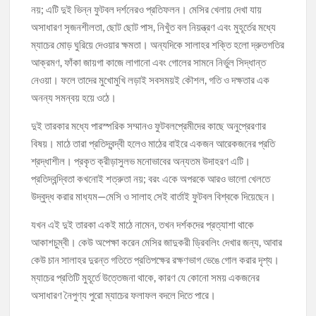
নয়; এটি দুই ভিন্ন ফুটবল দর্শনেরও প্রতিফলন। মেসির খেলায় দেখা যায়
অসাধারণ সৃজনশীলতা, ছোট ছোট পাস, নিখুঁত বল নিয়ন্ত্রণ এবং মুহূর্তের মধ্যে
ম্যাচের মোড় ঘুরিয়ে দেওয়ার ক্ষমতা। অন্যদিকে সালাহর শক্তি হলো দ্রুতগতির
আক্রমণ, ফাঁকা জায়গা কাজে লাগানো এবং গোলের সামনে নির্ভুল সিদ্ধান্ত
নেওয়া। ফলে তাদের মুখোমুখি লড়াই সবসময়ই কৌশল, গতি ও দক্ষতার এক
অনন্য সমন্বয় হয়ে ওঠে।
দুই তারকার মধ্যে পারস্পরিক সম্মানও ফুটবলপ্রেমীদের কাছে অনুপ্রেরণার
বিষয়। মাঠে তারা প্রতিদ্বন্দ্বী হলেও মাঠের বাইরে একজন আরেকজনের প্রতি
শ্রদ্ধাশীল। প্রকৃত ক্রীড়াসুলভ মনোভাবের অন্যতম উদাহরণ এটি।
প্রতিদ্বন্দ্বিতা কখনোই শত্রুতা নয়; বরং একে অপরকে আরও ভালো খেলতে
উদ্বুদ্ধ করার মাধ্যম—মেসি ও সালাহ সেই বার্তাই ফুটবল বিশ্বকে দিয়েছেন।
যখন এই দুই তারকা একই মাঠে নামেন, তখন দর্শকদের প্রত্যাশা থাকে
আকাশচুম্বী। কেউ অপেক্ষা করেন মেসির জাদুকরী ড্রিবলিং দেখার জন্য, আবার
কেউ চান সালাহর দুরন্ত গতিতে প্রতিপক্ষের রক্ষণভাগ ভেঙে গোল করার দৃশ্য।
ম্যাচের প্রতিটি মুহূর্তে উত্তেজনা থাকে, কারণ যে কোনো সময় একজনের
অসাধারণ নৈপুণ্য পুরো ম্যাচের ফলাফল বদলে দিতে পারে।