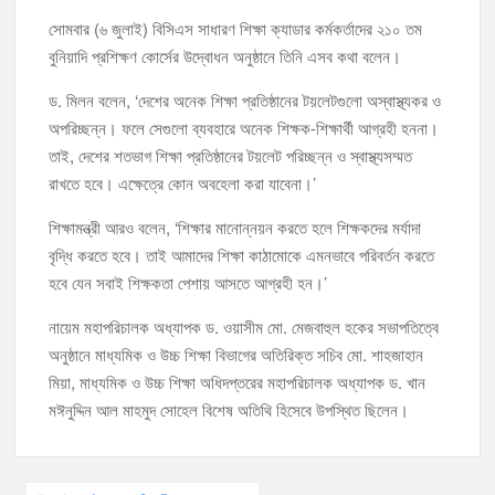
সোমবার (৬ জুলাই) বিসিএস সাধারণ শিক্ষা ক্যাডার কর্মকর্তাদের ২১০ তম
বুনিয়াদি প্রশিক্ষণ কোর্সের উদ্বোধন অনুষ্ঠানে তিনি এসব কথা বলেন।
ড. মিলন বলেন, ‘দেশের অনেক শিক্ষা প্রতিষ্ঠানের টয়লেটগুলো অস্বাস্থ্যকর ও
অপরিচ্ছন্ন। ফলে সেগুলো ব্যবহারে অনেক শিক্ষক-শিক্ষার্থী আগ্রহী হননা।
তাই, দেশের শতভাগ শিক্ষা প্রতিষ্ঠানের টয়লেট পরিচ্ছন্ন ও স্বাস্থ্যসম্মত
রাখতে হবে। এক্ষেত্রে কোন অবহেলা করা যাবেনা।’
শিক্ষামন্ত্রী আরও বলেন, ‘শিক্ষার মানোন্নয়ন করতে হলে শিক্ষকদের মর্যাদা
বৃদ্ধি করতে হবে। তাই আমাদের শিক্ষা কাঠামোকে এমনভাবে পরিবর্তন করতে
হবে যেন সবাই শিক্ষকতা পেশায় আসতে আগ্রহী হন।’
নায়েম মহাপরিচালক অধ্যাপক ড. ওয়াসীম মো. মেজবাহুল হকের সভাপতিত্বে
অনুষ্ঠানে মাধ্যমিক ও উচ্চ শিক্ষা বিভাগের অতিরিক্ত সচিব মো. শাহজাহান
মিয়া, মাধ্যমিক ও উচ্চ শিক্ষা অধিদপ্তরের মহাপরিচালক অধ্যাপক ড. খান
মঈনুদ্দিন আল মাহমুদ সোহেল বিশেষ অতিথি হিসেবে উপস্থিত ছিলেন।