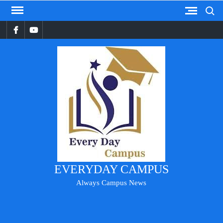
Search
Skip
to
Facebook
YouTube
content
EVERYDAY CAMPUS
Always Campus News