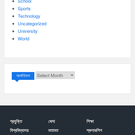
School
Sports
Technology
Uncategorized
University
World
আর্কাইভস
আর্কাইভস
প্রযু্ক্তি
খেলা
শিক্ষা
বিশ্ববিদ্যালয়
মতামত
স্কলারশিপ