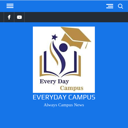
Search
Skip
to
Facebook
YouTube
content
EVERYDAY CAMPUS
Always Campus News