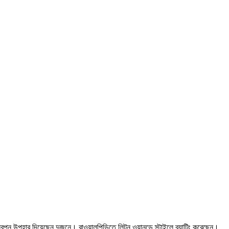
স্বপ্ন উপহার দিয়েছেন দুজনে। রাওয়ালপিন্ডিতে লিটন ওয়ানডে স্টাইলে ব্যাটিং করেছেন।