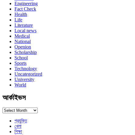
Engineering
Fact Check
Health
Life
Literature
Local news
Medical
National
Openion
Scholarship
School
Sports
Technology
Uncategorized
University
World
আর্কাইভস
আর্কাইভস
প্রযু্ক্তি
খেলা
শিক্ষা