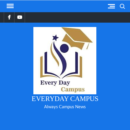
Skip
Search
to
Facebook
YouTube
content
EVERYDAY CAMPUS
Always Campus News