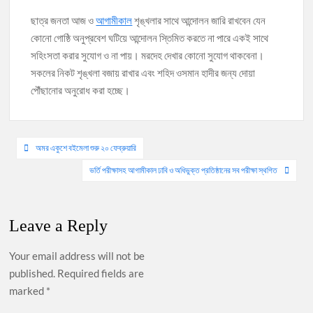
ছাত্র জনতা আজ ও
আগামীকাল
শৃঙ্খলার সাথে আন্দোলন জারি রাখবেন যেন
কোনো গোষ্ঠি অনুপ্রবেশ ঘটিয়ে আন্দোলন স্তিমিত করতে না পারে একই সাথে
সহিংসতা করার সুযোগ ও না পায়। মরদেহ দেখার কোনো সুযোগ থাকবেনা।
সকলের নিকট শৃঙ্খলা বজায় রাখার এবং শহিদ ওসমান হাদীর জন্য দোয়া
পৌঁছানোর অনুরোধ করা হচ্ছে।
Post
অমর একুশে বইমেলা শুরু ২০ ফেব্রুয়ারি
navigation
ভর্তি পরীক্ষাসহ আগামীকাল ঢাবি ও অধিভুক্ত প্রতিষ্ঠানের সব পরীক্ষা স্থগিত
Leave a Reply
Your email address will not be
published.
Required fields are
marked
*