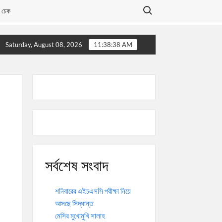
Search for:
্ট চেক
এইচএসসি-২০২৬ পরীক্ষার্থীদের জন্য শুভকামনা
শনিবারের এইচএসসি পরীক
Saturday, August 08, 2026
11:38:39 AM
সর্বশেষ সংবাদ
শনিবারের এইচএসসি পরীক্ষা নিয়ে
আসছে সিদ্ধান্ত
মেসির মুখোমুখি সালাহ