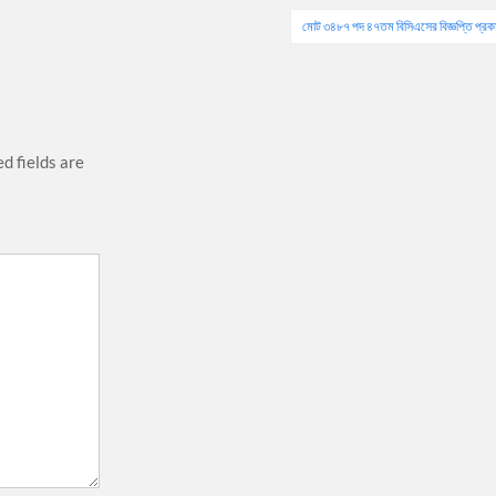
মোট ৩৪৮৭ পদ ৪৭তম বিসিএসের বিজ্ঞপ্তি প্রক
d fields are