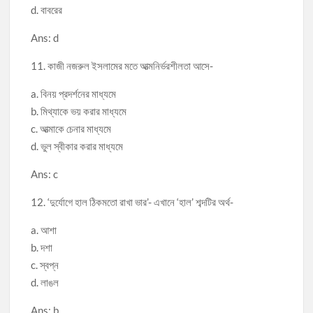
d. বাবরের
Ans: d
11. কাজী নজরুল ইসলামের মতে আত্মনির্ভরশীলতা আসে-
a. বিনয় প্রদর্শনের মাধ্যমে
b. মিথ্যাকে ভয় করার মাধ্যমে
c. আত্মাকে চেনার মাধ্যমে
d. ভুল স্বীকার করার মাধ্যমে
Ans: c
12. ‘দুর্যোগে হাল ঠিকমতো রাখা ভার’- এখানে ‘হাল’ শব্দটির অর্থ-
a. আশা
b. দশা
c. স্বপ্ন
d. লাঙল
Ans: b