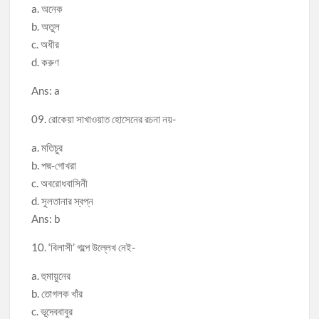
a. অনেক
b. অতুল
c. অধীর
d. করুণ
Ans: a
09. রোকেয়া সাখাওয়াত হোসেনের রচনা নয়-
a. মতিচুর
b. পদ্ম-গোখরা
c. অবরোধবাসিনী
d. সুলতানার স্বপ্ন
Ans: b
10. ‘বিলাসী’ গল্পে উল্লেখ নেই-
a. হুমায়ুনের
b. তোগলক খাঁর
c. ভূদেববাবুর