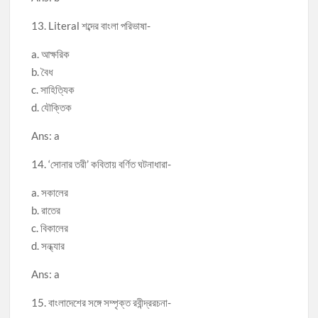
13. Literal শব্দের বাংলা পরিভাষা-
a. আক্ষরিক
b. বৈধ
c. সাহিত্যিক
d. যৌক্তিক
Ans: a
14. ‘সোনার তরী’ কবিতায় বর্ণিত ঘটনাধারা-
a. সকালের
b. রাতের
c. বিকালের
d. সন্ধ্যার
Ans: a
15. বাংলাদেশের সঙ্গে সম্পৃক্ত রবীন্দ্ররচনা-