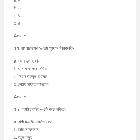
b. ৩
c. ৪
d. ৫
Ans: c
14. বাংলাদেশের ২৫তম প্রধান বিচারপতি-
a. ওবায়দুল হাসান
b. হাসান ফয়েজ সিদ্দিক
c. সৈয়দ মাহমুদ হোসেন
d. সৈয়দ রেফাত আহমেদ
Ans: d
15. ‘আমিই রাষ্ট্র’- এটি কার উক্তি?
a. রাণী দ্বিতীয় এলিজাবেথ
b. জার নিকোলাস
c. চতুর্দশ লুই