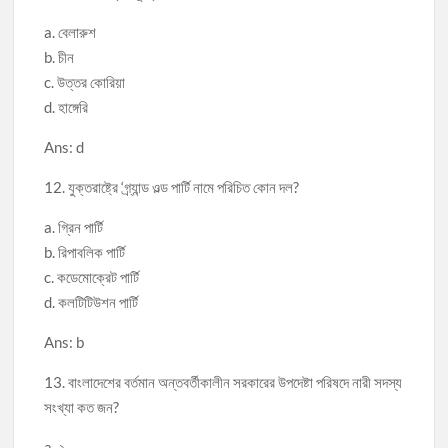
a. বেলারুশ
b. চীন
c. উত্তর কোরিয়া
d. হাঙ্গেরি
Ans: d
12. যুক্তরাষ্ট্রে ‘গ্র্যান্ড ওল্ড পার্টি নামে পরিচিত কোন দল?
a. গ্রিন পার্টি
b. রিপাবলিক পার্টি
c. কডেমোক্রেট পার্টি
d. কলটিটিউশন পার্টি
Ans: b
13. বাংলাদেশের বর্তমান অন্তবর্তীকালীন সরকারের উপদেষ্টা পরিষদে নারী সদস্য
সংখ্যা কত জন?
a. ২