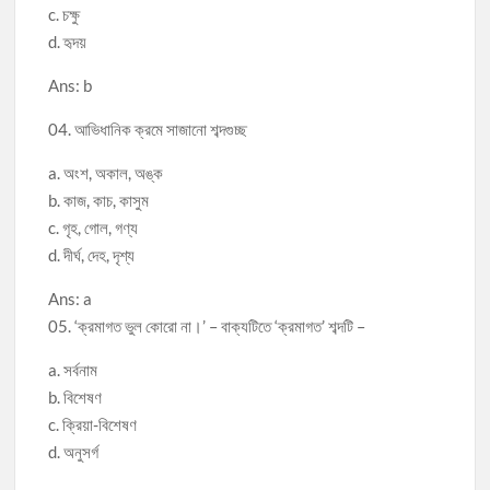
c. চক্ষু
d. হৃদয়
Ans: b
04. আভিধানিক ক্রমে সাজানো শব্দগুচ্ছ
a. অংশ, অকাল, অঙ্ক
b. কাজ, কাচ, কাসুম
c. গৃহ, গোল, গণ্য
d. দীর্ঘ, দেহ, দৃশ্য
Ans: a
05. ‘ক্রমাগত ভুল কোরো না।’ – বাক্যটিতে ‘ক্রমাগত’ শব্দটি –
a. সর্বনাম
b. বিশেষণ
c. ক্রিয়া-বিশেষণ
d. অনুসর্গ