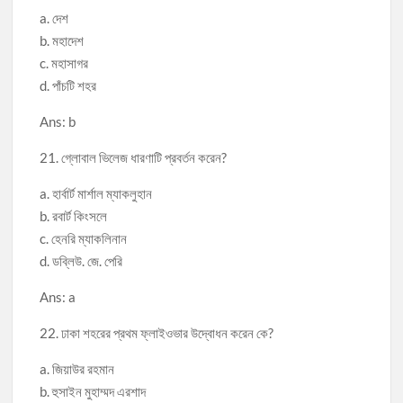
a. দেশ
b. মহাদেশ
c. মহাসাগর
d. পাঁচটি শহর
Ans: b
21. গ্লোবাল ভিলেজ ধারণাটি প্রবর্তন করেন?
a. হার্বার্ট মার্শাল ম্যাকলুহান
b. রবার্ট কিংসলে
c. হেনরি ম্যাকলিনান
d. ডব্লিউ. জে. পেরি
Ans: a
22. ঢাকা শহরের প্রথম ফ্লাইওভার উদ্বোধন করেন কে?
a. জিয়াউর রহমান
b. হুসাইন মুহাম্মদ এরশাদ