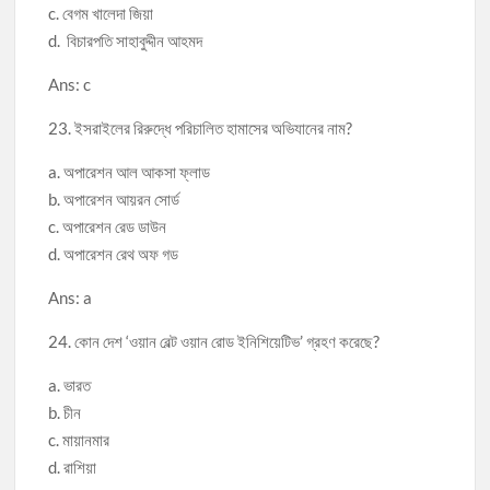
c. বেগম খালেদা জিয়া
d. বিচারপতি সাহাবুদ্দীন আহমদ
Ans: c
23. ইসরাইলের রিরুদ্ধে পরিচালিত হামাসের অভিযানের নাম?
a. অপারেশন আল আকসা ফ্লাড
b. অপারেশন আয়রন সোর্ড
c. অপারেশন রেড ডাউন
d. অপারেশন রেথ অফ গড
Ans: a
24. কোন দেশ ‘ওয়ান বেল্ট ওয়ান রোড ইনিশিয়েটিভ’ গ্রহণ করেছে?
a. ভারত
b. চীন
c. মায়ানমার
d. রাশিয়া