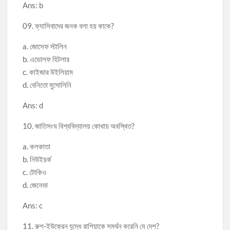
Ans: b
09. ফ্যাসিবাদের জনক বলা হয় কাকে?
a. জোসেফ স্টালিন
b. এডোলফ হিটলার
c. কাইজার উইলিয়াম
d. বেনিতো মুসোলিনি
Ans: d
10. জাতিসংঘ বিশ্ববিদ্যালয় কোথায় অবস্থিত?
a. কলকাতা
b. নিউইয়র্ক
c. টোকিও
d. জেনেভা
Ans: c
11. রুশ-ইউক্রেন যুদ্ধে রাশিয়াকে সমর্থন করেনি যে দেশ?