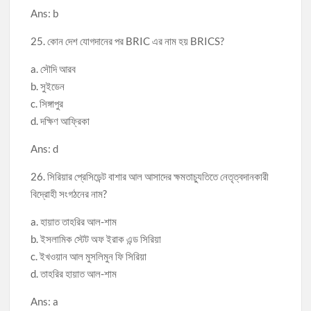
Ans: b
25. কোন দেশ যোগদানের পর BRIC এর নাম হয় BRICS?
a. সৌদি আরব
b. সুইডেন
c. সিঙ্গাপুর
d. দক্ষিণ আফ্রিকা
Ans: d
26. সিরিয়ার প্রেসিডেন্ট বাশার আল আসাদের ক্ষমতাচ্যুতিতে নেতৃত্বদানকারী
বিদ্রোহী সংগঠনের নাম?
a. হায়াত তাহরির আল-শাম
b. ইসলামিক স্টেট অফ ইরাক এন্ড সিরিয়া
c. ইখওয়ান আল মুসলিমুন ফি সিরিয়া
d. তাহরির হায়াত আল-শাম
Ans: a