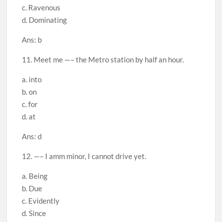
c. Ravenous
d. Dominating
Ans: b
11. Meet me —– the Metro station by half an hour.
a. into
b. on
c. for
d. at
Ans: d
12. —– I amm minor, I cannot drive yet.
a. Being
b. Due
c. Evidently
d. Since