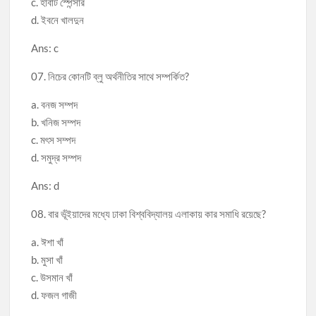
c. হার্বার্ট স্পেন্সার
d. ইবনে খালদুন
Ans: c
07. নিচের কোনটি ব্লু অর্থনীতির সাথে সম্পর্কিত?
a. বনজ সম্পদ
b. খনিজ সম্পদ
c. মৎস সম্পদ
d. সমুদ্র সম্পদ
Ans: d
08. বার ভূঁইয়াদের মধ্যে ঢাকা বিশ্ববিদ্যালয় এলাকায় কার সমাধি রয়েছে?
a. ঈশা খাঁ
b. মুসা খাঁ
c. উসমান খাঁ
d. ফজল গাজী