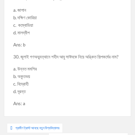
a. জাপান
b. দক্ষিণ কোরিয়া
c. কম্বোডিয়া
d. মালদ্বীপ
Ans: b
30. জুলাই গণঅভ্যুত্থানে শহীদ আবু সাঈদকে নিয়ে অঙ্কিত শিল্পকর্মের নাম?
a. উন্নত মমশির
b. অকুতভয়
c. বিদ্রোহী
d. দূরন্ত
Ans: a
Post
গ্রামীণ ট্রাস্ট আনছে নতুন বিশ্ববিদ্যালয়