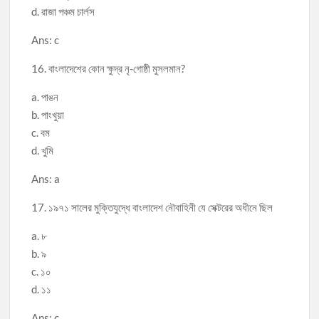
d. রাজা পঞ্চম চার্লস
Ans: c
16. বাংলাদেশের কোন ক্ষুদ্র নৃ-গোষ্ঠী মুসলমান?
a. পাঙন
b. পাংখুয়া
c. বম
d. খুমি
Ans: a
17. ১৯৭১ সালের মুক্তিযুদ্ধে বাংলাদেশ নৌবাহিনী যে সেক্টরের অধীনে ছিল
a. ৮
b. ৯
c. ১০
d. ১১
Ans: c