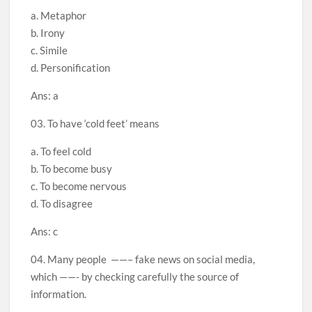
a. Metaphor
b. Irony
c. Simile
d. Personification
Ans: a
03. To have ‘cold feet’ means
a. To feel cold
b. To become busy
c. To become nervous
d. To disagree
Ans: c
04. Many people ——– fake news on social media,
which ——- by checking carefully the source of
information.