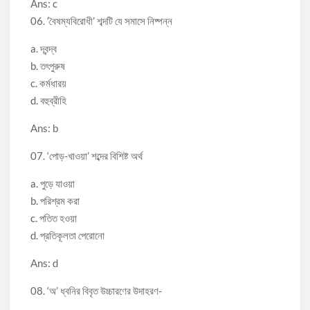
Ans: c
06. ‘বৈষম্যবিরোধী’ শব্দটি যে সমাসে নিষ্পন্ন
a. দ্বন্দ্ব
b. তৎপুরুষ
c. কর্মধারয়
d. বহুব্রীহি
Ans: b
07. ‘পোড়-খাওয়া’ শব্দের বিশিষ্ট অর্থ
a. পুড়ে যাওয়া
b. পরিশ্রম করা
c. পতিত হওয়া
d. প্রতিকূলতা পেরোনো
Ans: d
08. ‘অ’ ধ্বনির বিবৃত উচ্চারণের উদাহরণ-