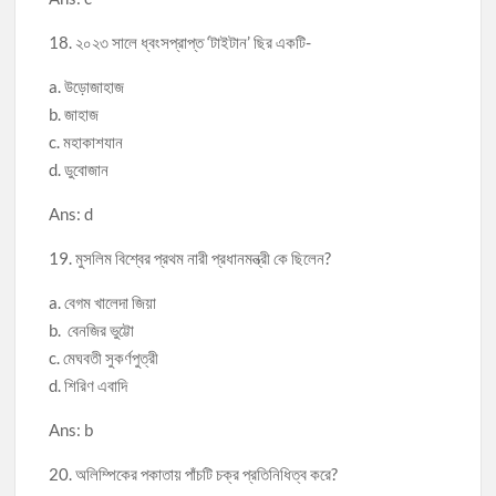
18. ২০২৩ সালে ধ্বংসপ্রাপ্ত ‘টাইটান’ ছির একটি-
a. উড়োজাহাজ
b. জাহাজ
c. মহাকাশযান
d. ডুবোজান
Ans: d
19. মুসলিম বিশ্বের প্রথম নারী প্রধানমন্ত্রী কে ছিলেন?
a. বেগম খালেদা জিয়া
b. বেনজির ভুট্টো
c. মেঘবতী সুকর্ণপুত্রী
d. শিরিণ এবাদি
Ans: b
20. অলিম্পিকের পকাতায় পাঁচটি চক্র প্রতিনিধিত্ব করে?