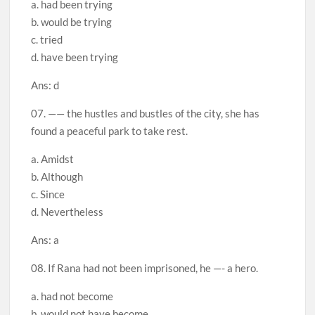
a. had been trying
b. would be trying
c. tried
d. have been trying
Ans: d
07. —— the hustles and bustles of the city, she has
found a peaceful park to take rest.
a. Amidst
b. Although
c. Since
d. Nevertheless
Ans: a
08. If Rana had not been imprisoned, he —- a hero.
a. had not become
b. would not have become