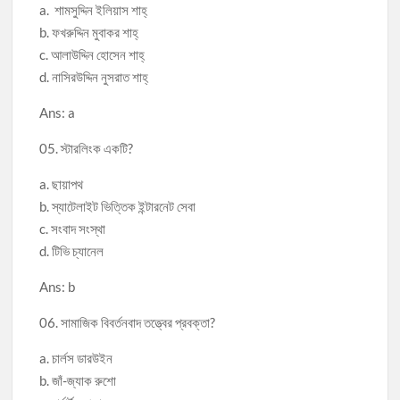
a. শামসুদ্দিন ইলিয়াস শাহ্
b. ফখরুদ্দিন মুবাকর শাহ্
c. আলাউদ্দিন হোসেন শাহ্
d. নাসিরউদ্দিন নুসরাত শাহ্
Ans: a
05. স্টারলিংক একটি?
a. ছায়াপথ
b. স্যাটেলাইট ভিত্তিক ইন্টারনেট সেবা
c. সংবাদ সংস্থা
d. টিভি চ্যানেল
Ans: b
06. সামাজিক বিবর্তনবাদ তত্ত্বের প্রবক্তা?
a. চার্লস ডারউইন
b. জাঁ-জ্যাক রুশো