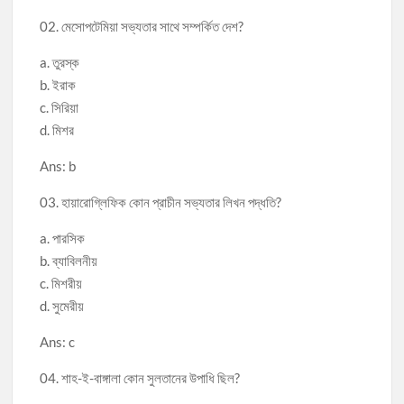
02. মেসোপটেমিয়া সভ্যতার সাথে সম্পর্কিত দেশ?
a. তুরস্ক
b. ইরাক
c. সিরিয়া
d. মিশর
Ans: b
03. হায়ারোগ্লিফিক কোন প্রাচীন সভ্যতার লিখন পদ্ধতি?
a. পারসিক
b. ব্যাবিলনীয়
c. মিশরীয়
d. সুমেরীয়
Ans: c
04. শাহ-ই-বাঙ্গালা কোন সুলতানের উপাধি ছিল?