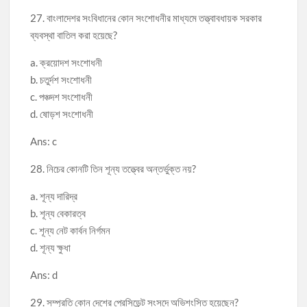
27. বাংলাদেশর সংবিধানের কোন সংশোধনীর মাধ্যমে তত্ত্বাবধায়ক সরকার
ব্যবস্থা বাতিল করা হয়েছে?
a. ক্রয়োদশ সংশোধনী
b. চতুর্দশ সংশোধনী
c. পঞ্চদশ সংশোধনী
d. ষোড়শ সংশোধনী
Ans: c
28. নিচের কোনটি তিন শূন্য তত্ত্বের অন্তর্ভুক্ত নয়?
a. শূন্য দারিদ্র
b. শূন্য বেকারত্ব
c. শূন্য নেট কার্বন নির্গমন
d. শূন্য ক্ষুধা
Ans: d
29. সম্প্রতি কোন দেশের প্রেসিডেন্ট সংসদে অভিশংসিত হয়েছেন?