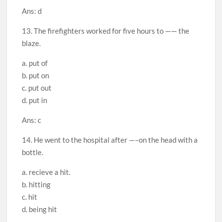
Ans: d
13. The firefighters worked for five hours to —— the
blaze.
a. put of
b. put on
c. put out
d. put in
Ans: c
14. He went to the hospital after —–on the head with a
bottle.
a. recieve a hit.
b. hitting
c. hit
d. being hit