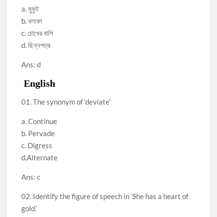
a. মুকুট
b. বলাকা
c. চোখের বালি
d. ছিন্নপত্র
Ans: d
English
01. The synonym of ‘deviate’
a. Continue
b. Pervade
c. Digress
d.Alternate
Ans: c
02. Identify the figure of speech in ‘She has a heart of
gold.’