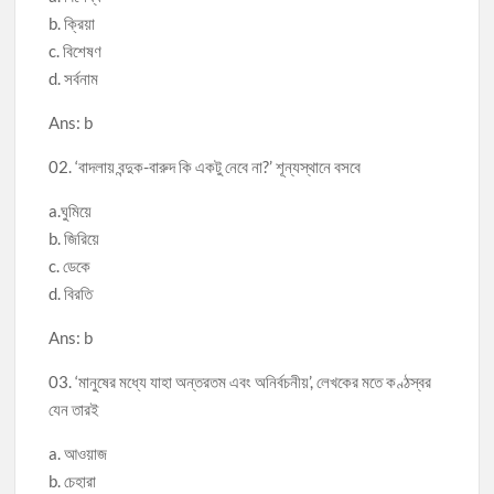
b. ক্রিয়া
c. বিশেষণ
d. সর্বনাম
Ans: b
02. ‘বাদলায় বন্দুক-বারুদ কি একটু নেবে না?’ শূন্যস্থানে বসবে
a.ঘুমিয়ে
b. জিরিয়ে
c. ডেকে
d. বিরতি
Ans: b
03. ‘মানুষের মধ্যে যাহা অন্তরতম এবং অনির্বচনীয়’, লেখকের মতে কণ্ঠস্বর
যেন তারই
a. আওয়াজ
b. চেহারা