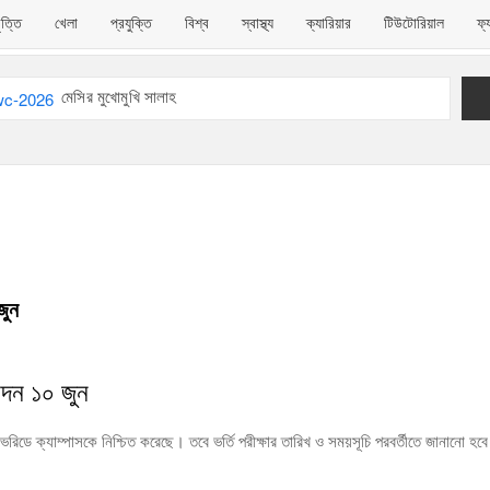
ৃত্তি
খেলা
প্রযুক্তি
বিশ্ব
স্বাস্থ্য
ক্যারিয়ার
টিউটোরিয়াল
ফ্
মেসির মুখোমুখি সালাহ
লয়ের ভিসিদের সঙ্গে বসছে ইউজিসি
এইচএসসি-২০২৬ পরীক্ষার্থীদের জন্য শুভকামনা
জুন
বেদন ১০ জুন
রিডে ক্যাম্পাসকে নিশ্চিত করেছে। তবে ভর্তি পরীক্ষার তারিখ ও সময়সূচি পরবর্তীতে জানানো হবে