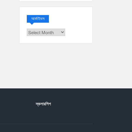
আর্কাইভস
আর্কাইভস
স্কলারশিপ