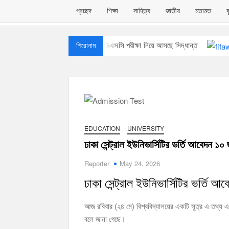
প্রচ্ছদ
শিক্ষা
সাহিত্য
জাতীয়
মতামত
ব
শনিবারের এইচএসসি পরীক্ষা নিয়ে আসছে সিদ্ধান্ত
শিরোনাম
পাবলিক বিশ্ববিদ্যা
প্রতিটি ক্লাসরুমে বসছে সিসিটিভি ক্যামেরা
EDUCATION
UNIVERSITY
ঢাকা সেন্ট্রাল ইউনিভার্সিটির ভর্তি আবেদন ১০ 
Reporter
May 24, 2026
ঢাকা সেন্ট্রাল ইউনিভার্সিটির ভর্তি আ
আজ রবিবার (২৪ মে) বিশ্ববিদ্যালয়ের একটি সূত্র এ তথ্য এভ
বলে জানা গেছে।