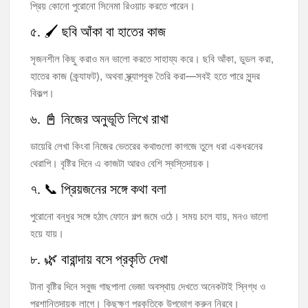
প্রিয় কোনো পুরোনো সিনেমা রিওয়াচ করতে পারেন।
৫. 🖌️ ছবি আঁকা বা হাতের কাজ
সৃজনশীল কিছু করাও মন ভালো করতে সাহায্য করে। ছবি আঁকা, ডুডল করা,
হাতের কাজ (ক্র্যাফট), অথবা স্ক্র্যাপবুক তৈরি করা—সবই হতে পারে সুন্দর
বিকল্প।
৬. 📓 নিজের অনুভূতি লিখে রাখা
ডায়েরি লেখা কিংবা নিজের ভেতরের কথাগুলো কাগজে তুলে ধরা একধরনের
থেরাপি। বৃষ্টির দিনে এ কাজটা আরও বেশি স্বস্তিদায়ক।
৭. 📞 প্রিয়জনের সঙ্গে কথা বলা
পুরোনো বন্ধুর সঙ্গে হঠাৎ ফোনে গল্প জমে ওঠে। সময় চলে যায়, মনও ভালো
হয়ে যায়।
৮. 🌿 বারান্দায় বসে প্রকৃতি দেখা
টানা বৃষ্টির দিনে সবুজ গাছপালা ভেজা অবস্থায় দেখতে অনেকটাই স্নিগ্ধ ও
প্রশান্তিদায়ক লাগে। কিছুক্ষণ প্রকৃতিকে উপভোগ করুন নিরবে।