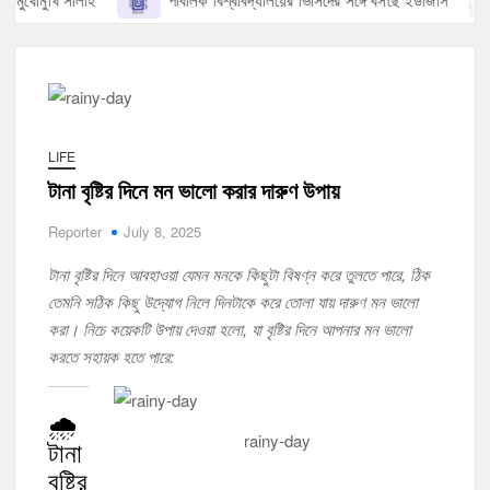
খোমুখি সালাহ
পাবলিক বিশ্ববিদ্যালয়ের ভিসিদের সঙ্গে বসছে ইউজিসি
LIFE
টানা বৃষ্টির দিনে মন ভালো করার দারুণ উপায়
Reporter
July 8, 2025
টানা বৃষ্টির দিনে আবহাওয়া যেমন মনকে কিছুটা বিষণ্ন করে তুলতে পারে, ঠিক
তেমনি সঠিক কিছু উদ্যোগ নিলে দিনটাকে করে তোলা যায় দারুণ মন ভালো
করা। নিচে কয়েকটি উপায় দেওয়া হলো, যা বৃষ্টির দিনে আপনার মন ভালো
করতে সহায়ক হতে পারে:
🌧️
rainy-day
টানা
বৃষ্টির