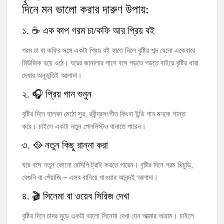
দিনে মন ভালো করার দারুণ উপায়:
১. ☕ এক কাপ গরম চা/কফি আর প্রিয় বই
গরম চা বা কফির সঙ্গে একটা প্রিয় বই হাতে নিলে বৃষ্টির শব্দ যেনো একেবারে
মিউজিক হয়ে ওঠে। ঘরের জানালার পাশে বসে পড়তে পড়তে বাইরে বৃষ্টির ধারা
দেখার অনুভূতিই আলাদা।
২. 🎧 প্রিয় গান শুনুন
বৃষ্টির দিনে হালকা মেঠো সুর, রবীন্দ্রসংগীত কিংবা ইন্ডি গান মনকে শান্ত
করে। চাইলে একটা নতুন প্লেলিস্টও বানাতে পারেন।
৩. 🥘 নতুন কিছু রান্না করা
ঘরে বসে নতুন কোনো রেসিপি ট্রাই করতে পারেন। বৃষ্টির দিনে গরম খিচুড়ি,
বেগুনি বা পেঁয়াজি – এসব বানিয়ে খাওয়ার আনন্দই আলাদা।
৪. 🎬 সিনেমা বা ওয়েব সিরিজ দেখা
বৃষ্টির দিনে চাদর মুড়ে একটা ভালো সিনেমা দেখা যেন আত্মার আরাম। চাইলে