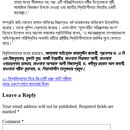
হানার মধ্যে সীমাবদ্ধ নয়; বরং এটি পরিকল্পিতভাবে ধর্মীয় উত্তেজনা সৃষ্টি,
সামাজিক বিভাজন উসকে দেওয়া এবং জাতীয় স্থিতিশীলতা বিনষ্টের একটি
ষড়যন্ত্র।’
সম্প্রতি কবি সোহেল হাসান গালিবের বিরুদ্ধেও ধর্ম অবমাননার অভিযোগ উত্থাপিত
হয়েছে। তাকে পুলিশ গ্রেপ্তার করেছে। এসব ঘটনা ‘সুসংগঠিত পরিকল্পনার অংশ’
হিসেবে উল্লেখ করে আলেম সমাজের প্রতিনিধিরা বলেন, ‘এ ষড়যন্ত্রমূলক তৎপরতাগুলো
আইনশৃঙ্খলা পরিস্থিতির অবনতি ঘটিয়ে রাষ্ট্রীয় স্থিতিশীলতাকে হুমকির মুখে ফেলতে
পারে।’
বিবৃতিদাতাদের মধ্যে রয়েছেন,
আল্লামা সাইয়্যেদ কামালুদ্দীন জাফরী, প্রফেসর ড. এ বি
এম হিজবুল্লাহ, মুফতি মুহা. কাজী ইব্রাহীম, মাওলানা লিয়াকত আলী, মাওলানা
ওবায়দুল্লাহ হামযাহ, মাওলানা আশরাফ আলী নিজামপুরি, ড. খলীলুর রহমান আল মাদানী,
মাওলানা শরীফ মুহাম্মাদ, ড. গিয়াসউদ্দীন তালুকদার প্রমুখ।
Post
২০ বিশ্ববিদ্যালয় নিয়ে জিএসটি গুচ্ছ ভর্তি পরীক্ষা
অমর একুশে মহান মাতৃভাষা দিবস
navigation
Leave a Reply
Your email address will not be published.
Required fields are
marked
*
Comment
*