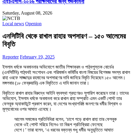
এইচএসসি-২০২৬ পরীক্ষার্থীদের জন্য শুভকামনা
Saturday, August 08, 2026
Local news
Openion
এনসিটিবি থেকে রাখাল রাহার অপসারণ – ১৫০ আলেমের
বিবৃতি
Reporter
February 19, 2025
ইসলাম ধর্মকে অবমাননার অভিযোগে জাতীয় শিক্ষাক্রম ও পাঠ্যপুস্তক বোর্ডের
(এনসিটিবি) পাঠ্যবই সংশোধন এবং পরিমার্জন কমিটির বাংলা বিষয়ের বিশেষজ্ঞ সদস্য রাখাল
রাহা ওরফে সাজ্জাদুর রহমানের অপসারণের দাবি জানিয়ে বিবৃতি দিয়েছেন ১৫০ আলেম।
মঙ্গলবার (১৮ ফেব্রুয়ারি) এক বিবৃতিতে এ দাবি জানান তারা।
বিবৃতিতে রাখাল রাহার বিরুদ্ধে আইনি ব্যবস্থা গ্রহণেরও সুপারিশ করেছেন তারা। তাদের
অভিযোগ, ইসলাম ধর্মকে অবমাননা করে রাখাল রাহা সম্প্রতি এমন একটি পোস্ট তার
ফেসবুক অ্যাকাউন্টে প্রকাশ করেন, যা দেশের সংখ্যাগরিষ্ঠ জনগণের ধর্মীয় বিশ্বাস ও
মূল্যবোধের ওপর আঘাত এনেছে।
আলেম সমাজের প্রতিনিধিরা বলেন, ‘চাপে পড়ে রাখাল রাহা তার ফেসবুক
থেকে ওই পোস্ট সরিয়ে নিলেও তা বিরূপ প্রতিক্রিয়া ফেলেছে
দেশে।’ তারা বলেন, ‘এ ধরনের বক্তব্য শুধু ধর্মীয় অনুভূতিতে আঘাত