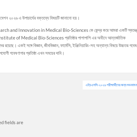
অধিবেশন ২০২৬ এ উপাচার্যের বক্তব্যে বিষয়টি জানানো হয়।
esearch and Innovation in Medical Bio-Sciences কে কেন্দ্র করে আমরা একটি স্বতন্ত্
ে Institute of Medical Bio-Sciences প্রতিষ্ঠার পাশাপাশি এর অধীনে আন্তর্জাতিক
াদের রয়েছে। একই সঙ্গে বিজ্ঞান, জীববিজ্ঞান, ফার্মেসি, ইঞ্জিনিয়ারিং-সহ অন্যান্য বিষয়ে উচ্চতর গবেষ
যোগী গবেষণাগার প্রতিষ্ঠা এখন সময়ের দাবি।
এইচএসসি-২০২৬ পরীক্ষার্থীদের জন্য শুভকামন
d fields are