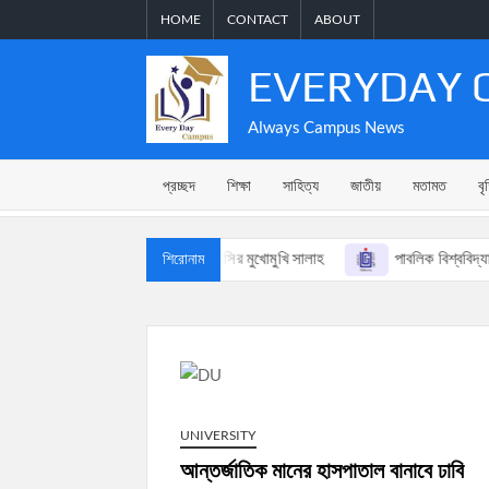
Skip
HOME
CONTACT
ABOUT
to
content
EVERYDAY 
Always Campus News
প্রচ্ছদ
শিক্ষা
সাহিত্য
জাতীয়
মতামত
বৃ
া নিয়ে আসছে সিদ্ধান্ত
মেসির মুখোমুখি সালাহ
পাবলিক বিশ্ববিদ্যালয়
শিরোনাম
UNIVERSITY
আন্তর্জাতিক মানের হাসপাতাল বানাবে ঢাবি